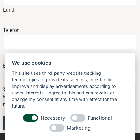
Land
Telefon
We use cookies!
E-Mail zur Kontaktaufnahme
This site uses third-party website tracking
technologies to provide its services, constantly
improve and display advertisements according to
Sie haben im nächsten Schritt die Möglichkeit eine spezielle
users' interests. I agree to this and can revoke or
Email für den Rechnungsversand anzugeben. Diese Email
change my consent at any time with effect for the
hier dient ausschließlich der Kontaktaufnahme zu Ihnen.
future.
Necessary
Functional
Marketing